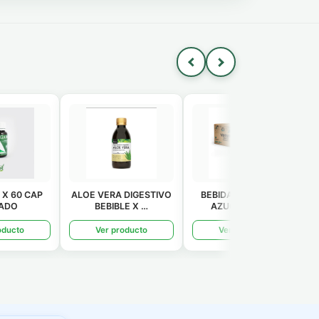
 DIGESTIVO
BEBIDA DE COCO S/
COLAGENO + E
LE X …
AZUCAR X LT.…
HIDROLIZADO X 50 …
oducto
Ver producto
Ver producto